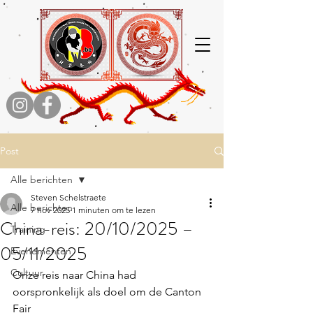
Post
Alle berichten
Steven Schelstraete
Alle berichten
7 nov 2025
1 minuten om te lezen
China-reis: 20/10/2025 –
Training
05/11/2025
Evenementen
Cultuur
Onze reis naar China had 
oorspronkelijk als doel om de Canton 
Fair