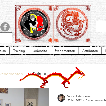
plan
Training
Ledensite
Evenementen
Attributen
venementen
Cultuur
Vincent Verhoeven
20 feb 2022
3 minuten om t