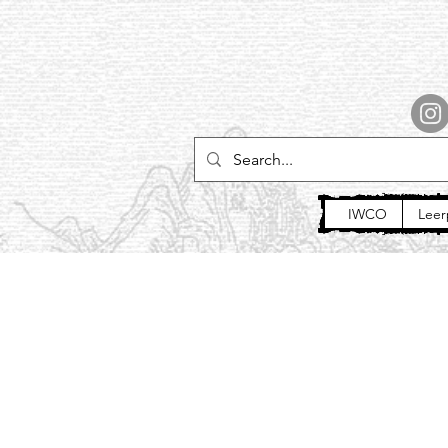
IWCO
Leer