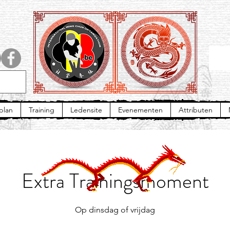
plan
Training
Ledensite
Evenementen
Attributen
Extra Trainingsmoment
Op dinsdag of vrijdag