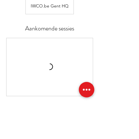
IWCO.be Gent HQ
Aankomende sessies
Contactgegevens
Bredestraat 81, Gent, België
+32 487808213
info@iwco.be