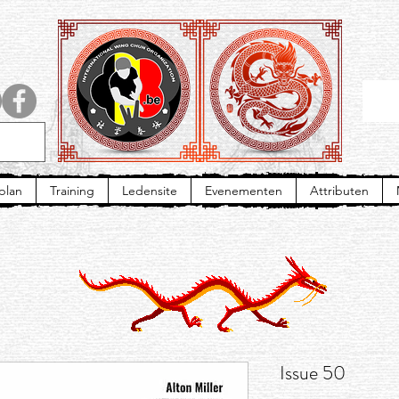
plan
Training
Ledensite
Evenementen
Attributen
Issue 50