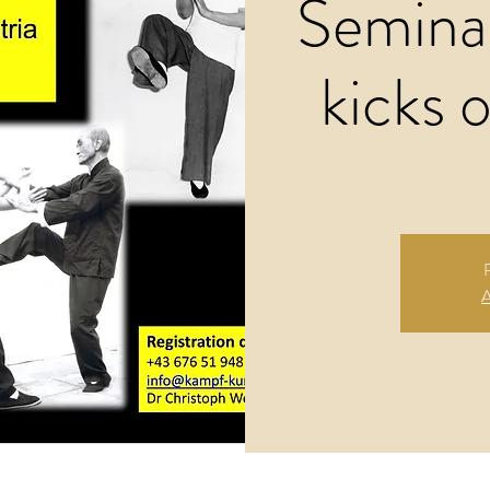
Seminar
kicks 
A