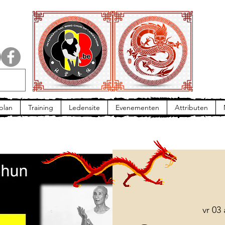
plan
Training
Ledensite
Evenementen
Attributen
vr 03