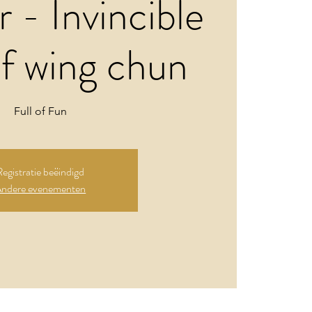
 - Invincible
of wing chun
Full of Fun
Registratie beëindigd
ndere evenementen