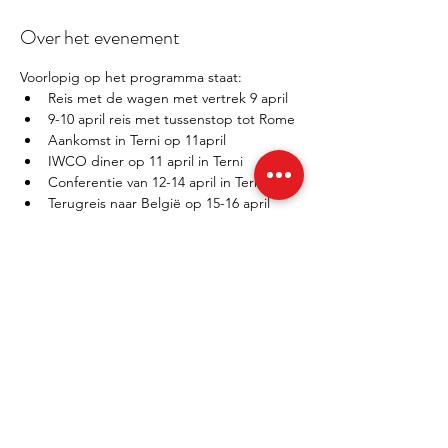
Over het evenement
Voorlopig op het programma staat:
Reis met de wagen met vertrek 9 april
9-10 april reis met tussenstop tot Rome
Aankomst in Terni op 11april
IWCO diner op 11 april in Terni
Conferentie van 12-14 april in Terni
Terugreis naar België op 15-16 april
Registratie details inhoud via: 
IWCO 2nd 
European Conference
De conferentie zelf kost 350 EUR voor 3 
dagen
Autoreiskosten te verdelen
Verblijfplaats tussenstops (2 nachten) nog 
te bepalen
Verblijfplaats in Terni (4 nachten) Hotel 
Garden Terni (356 EUR)
Optioneel:
De prijzen voor Privélessen zijn 135 EUR per 