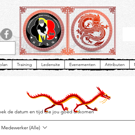
plan
Training
Ledensite
Evenementen
Attributen
oek de datum en tijd die jou goed uitkomen
Medewerker (Alle)